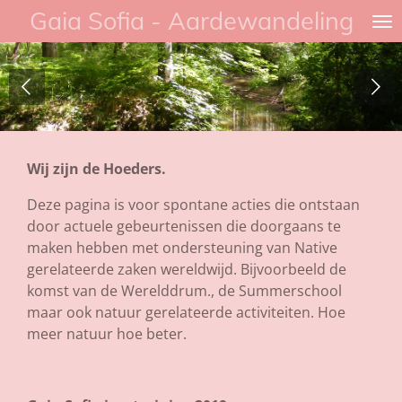
Gaia Sofia - Aardewandeling
Ga
direct
naar
de
hoofdinhoud
Wij zijn de Hoeders.
Deze pagina is voor spontane acties die ontstaan
door actuele gebeurtenissen die doorgaans te
maken hebben met ondersteuning van Native
gerelateerde zaken wereldwijd. Bijvoorbeeld de
komst van de Werelddrum., de Summerschool
maar ook natuur gerelateerde activiteiten. Hoe
meer natuur hoe beter.