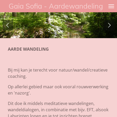
Gaia Sofia - Aardewandeling
Ga
direct
naar
de
hoofdinhoud
AARDE WANDELING
Bij mij kan je terecht voor natuur/wandel/creatieve
coaching.
Op allerlei gebied maar ook vooral rouwverwerking
en 'nazorg'.
Dit doe ik middels meditatieve wandelingen,
wandeldialogen, in combinatie met bijv. EFT, alsook
Labyrinten lopen en je tot inzichten brengt.